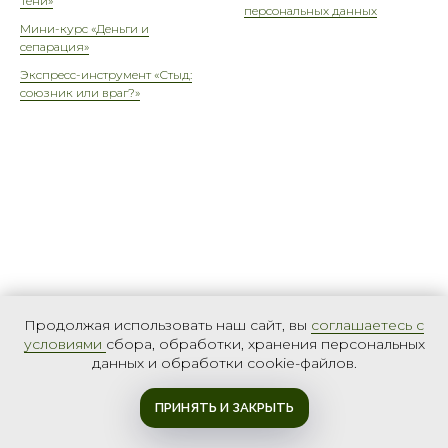
Тени»
персональных данных
Мини-курс «Деньги и
сепарация»
Экспресс-инструмент «Стыд:
союзник или враг?»
Продолжая использовать наш сайт, вы
соглашаетесь с
условиями
сбора, обработки, хранения персональных
данных и обработки cookie-файлов.
ПРИНЯТЬ И ЗАКРЫТЬ
Есть вопросы?
Есть вопросы?