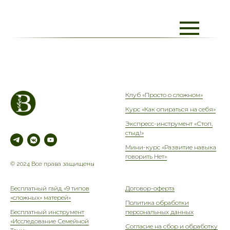
Клуб «Просто о сложном»
Курс «Как опираться на себя»
Экспресс-инструмент «Стоп,
стыд!»
Мини-курс «Развитие навыка
говорить Нет»
© 2024 Все права защищены
Бесплатный гайд «9 типов
Договор-оферта
«сложных» матерей»
Политика обработки
Бесплатный инструмент
персональных данных
«Исследование Семейной
Согласие на сбор и обработку