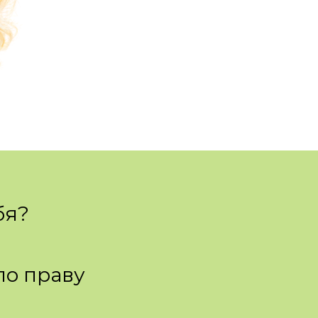
бя?
по праву