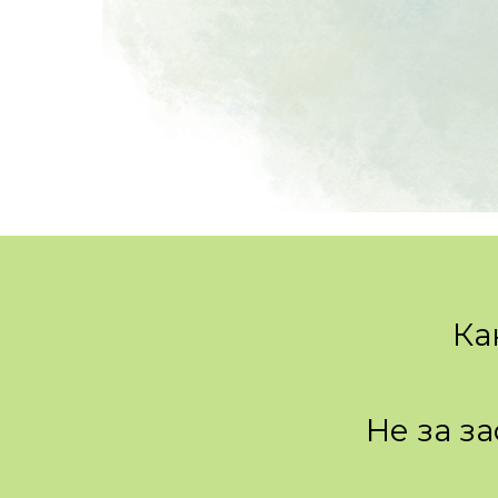
Ка
Не за з