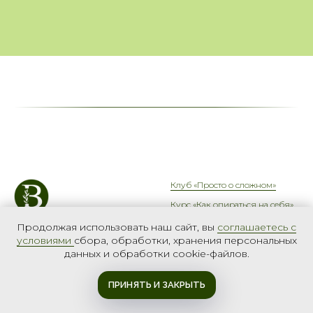
Клуб «Просто о сложном»
Курс «Как опираться на себя»
Экспресс-инструмент «Стоп,
Продолжая использовать наш сайт, вы
соглашаетесь с
стыд!»
условиями
сбора, обработки, хранения персональных
данных и обработки cookie-файлов.
Мини-курс «Развитие навыка
говорить Нет»
© 2024 Все права защищены
Написать в
Написать в
ПРИНЯТЬ И ЗАКРЫТЬ
Службу поддержки
Службу поддержки
ПРОГРАММА
РЕГИСТРАЦИЯ
СПРОСИ О КУРСЕ
Бесплатный гайд «9 типов
Договор-оферта